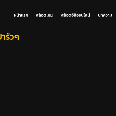
หน้าเเรก
สล็อต JILI
สล็อตจิลิออนไลน์
บทความ
๋ารัวๆ