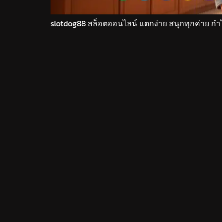
slotdog88 สล็อตออนไลน์ แตกง่าย สนุกทุกค่าย กำไ