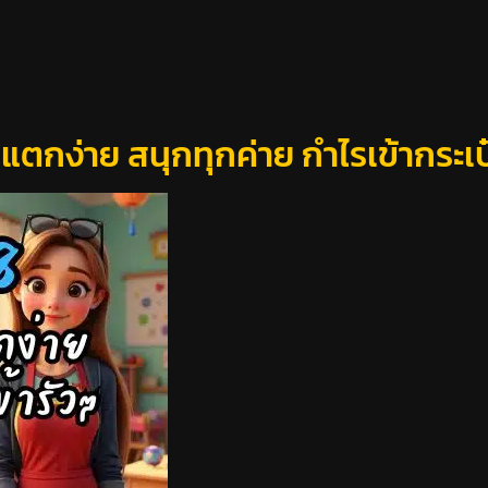
ตกง่าย สนุกทุกค่าย กำไรเข้ากระเป