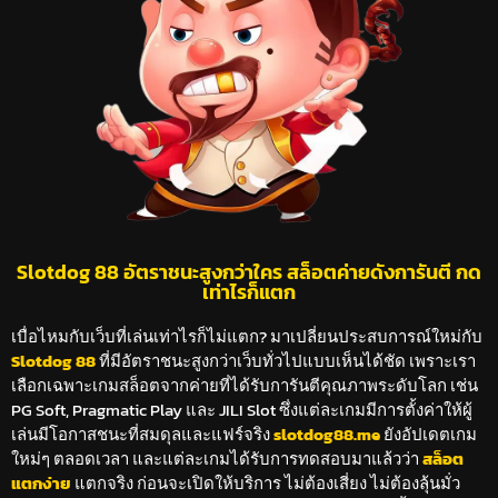
Slotdog 88 อัตราชนะสูงกว่าใคร สล็อตค่ายดังการันตี กด
เท่าไรก็แตก
เบื่อไหมกับเว็บที่เล่นเท่าไรก็ไม่แตก? มาเปลี่ยนประสบการณ์ใหม่กับ
Slotdog 88
ที่มีอัตราชนะสูงกว่าเว็บทั่วไปแบบเห็นได้ชัด เพราะเรา
เลือกเฉพาะเกมสล็อตจากค่ายที่ได้รับการันตีคุณภาพระดับโลก เช่น
PG Soft, Pragmatic Play และ JILI Slot ซึ่งแต่ละเกมมีการตั้งค่าให้ผู้
เล่นมีโอกาสชนะที่สมดุลและแฟร์จริง
slotdog88.me
ยังอัปเดตเกม
ใหม่ๆ ตลอดเวลา และแต่ละเกมได้รับการทดสอบมาแล้วว่า
สล็อต
แตกง่าย
แตกจริง ก่อนจะเปิดให้บริการ ไม่ต้องเสี่ยง ไม่ต้องลุ้นมั่ว