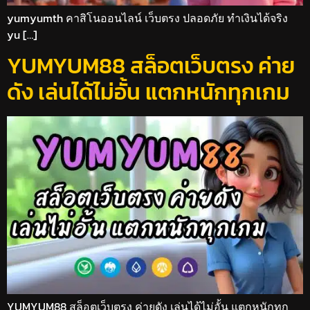
yumyumth คาสิโนออนไลน์ เว็บตรง ปลอดภัย ทำเงินได้จริง
yu […]
YUMYUM88 สล็อตเว็บตรง ค่าย
ดัง เล่นได้ไม่อั้น แตกหนักทุกเกม
YUMYUM88 สล็อตเว็บตรง ค่ายดัง เล่นได้ไม่อั้น แตกหนักทุก