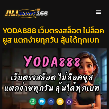
YODA888 เว็บตรงสล็อต ไม่ล็อค
ยูส แตกง่ายทุกวัน ลุ้นได้ทุกเบท