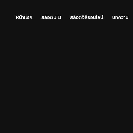
หน้าเเรก
สล็อต JILI
สล็อตจิลิออนไลน์
บทความ