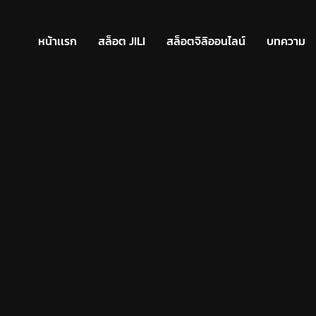
หน้าเเรก
สล็อต JILI
สล็อตจิลิออนไลน์
บทความ