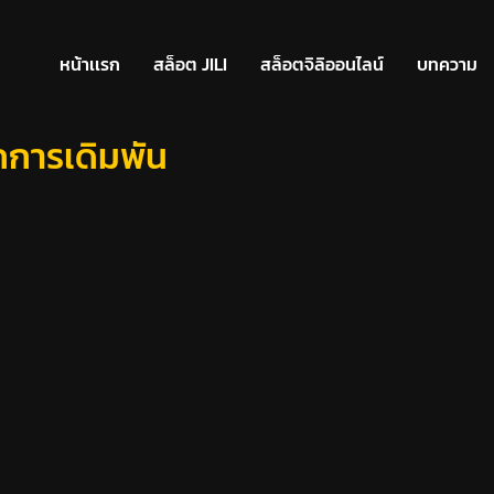
หน้าเเรก
สล็อต JILI
สล็อตจิลิออนไลน์
บทความ
กการเดิมพัน