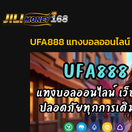
UFA888 แทงบอลออนไลน์ เว