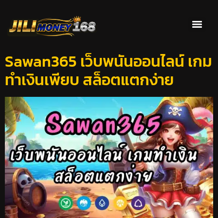
Sawan365 เว็บพนันออนไลน์ เกม
ทำเงินเพียบ สล็อตแตกง่าย