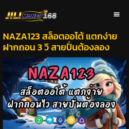
NAZA123 สล็อตออโต้ แตกง่าย
ฝากถอน 3 วิ สายปั่นต้องลอง