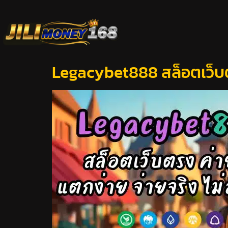
Legacybet888 สล็อตเว็บตร