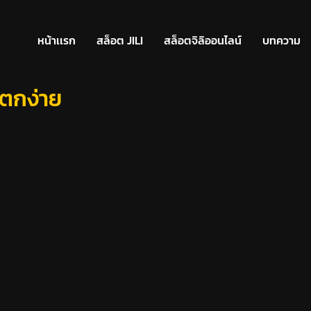
หน้าเเรก
สล็อต JILI
สล็อตจิลิออนไลน์
บทความ
ตกง่าย