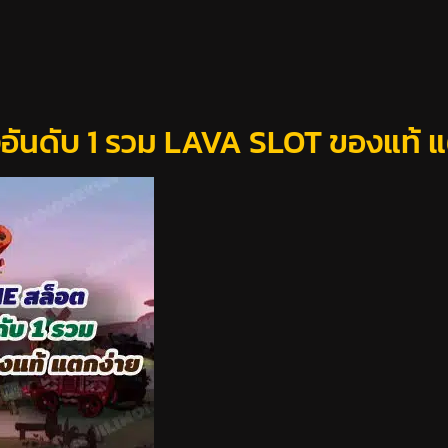
ันดับ 1 รวม LAVA SLOT ของแท้ แ