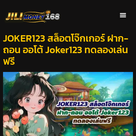
JOKER123 สล็อตโจ๊กเกอร์ ฝาก-
ถอน ออโต้ Joker123 ทดลองเล่น
ฟรี