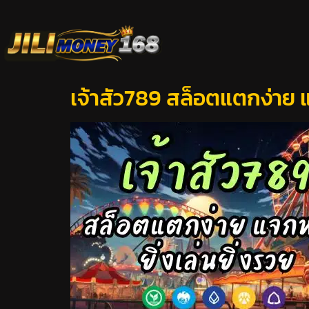
เจ้าสัว789 สล็อตแตกง่าย แ