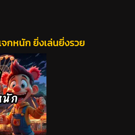
จกหนัก ยิ่งเล่นยิ่งรวย