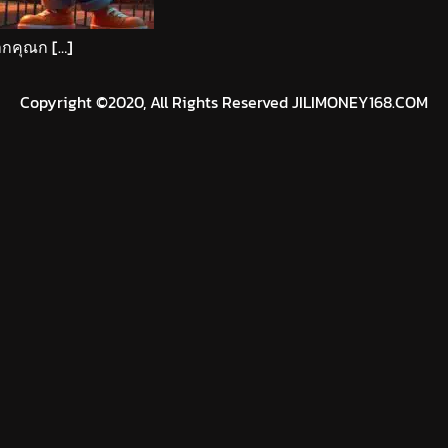
หากคุณก […]
Copyright ©2020, All Rights Reserved JILIMONEY168.COM