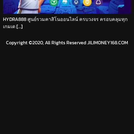
HYDRA888 ศูนย์รวมคาสิโนออนไลน์ ครบวงจร ครอบคลุมทุก
เกมเด […]
Copyright ©2020, All Rights Reserved JILIMONEY168.COM