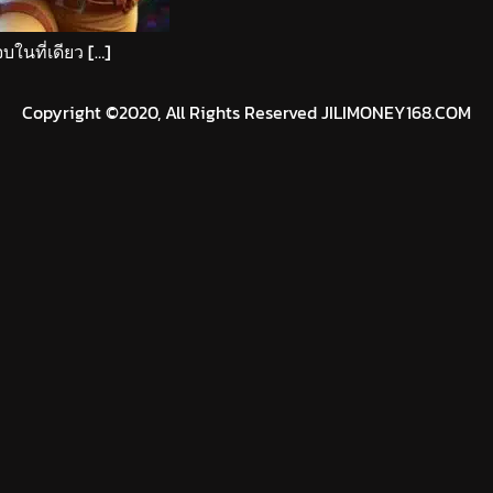
ในที่เดียว […]
Copyright ©2020, All Rights Reserved JILIMONEY168.COM