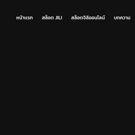
หน้าเเรก
สล็อต JILI
สล็อตจิลิออนไลน์
บทความ