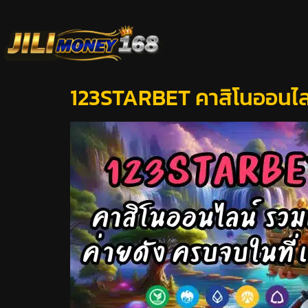
123STARBET คาสิโนออนไลน