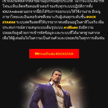
เข้าถึงเกมที่หลากหลายผ่านอุปกรณ์ทุกประเภท ไม่ว่าจะเป็น สมาร์ท
โฟน,แท็บเล็ตหรือคอมพิวเตอร์ รองรับทุกระบบปฏิบัติการทั้ง
iOS/Android นอกจากนี้ยังได้รับการออกแบบให้ใช้งานง่าย มีเมนู
ภาษาไทยและอินเทอร์เฟซที่เหมาะกับผู้เล่นทุกระดับชั้น
ROCK
STAR66
ระบบสตรีมสดที่ให้บรรยากาศเสมือนอยู่ในคาสิโนจริง เพิ่ม
ประสบการณ์ความสนุกแบบเต็มรูปแบบ
คาสิโนสด
ยังมีความ
ปลอดภัยสูงด้วยการเข้ารหัสข้อมูล และระบบที่ได้มาตรฐานสากล
เพื่อให้ผู้เล่นมั่นใจในความเป็นส่วนตัวและปลอดภัยในทุกการเดิมพัน
ทางเข้าเล่น ROCKSTAR