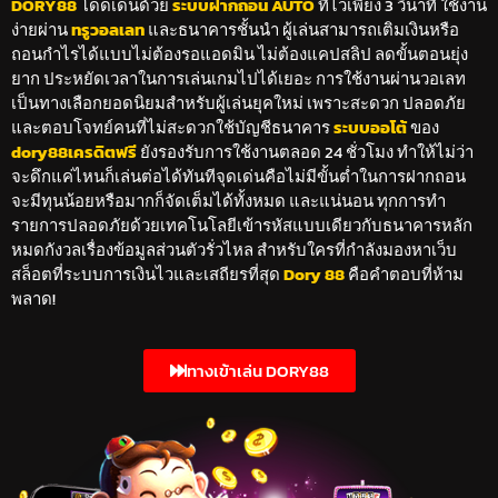
DORY88
โดดเด่นด้วย
ระบบฝากถอน
AUTO
ที่ไวเพียง 3 วินาที ใช้งาน
ง่ายผ่าน
ทรูวอลเลท
และธนาคารชั้นนำ ผู้เล่นสามารถเติมเงินหรือ
ถอนกำไรได้แบบไม่ต้องรอแอดมิน ไม่ต้องแคปสลิป ลดขั้นตอนยุ่ง
ยาก ประหยัดเวลาในการเล่นเกมไปได้เยอะ การใช้งานผ่านวอเลท
เป็นทางเลือกยอดนิยมสำหรับผู้เล่นยุคใหม่ เพราะสะดวก ปลอดภัย
และตอบโจทย์คนที่ไม่สะดวกใช้บัญชีธนาคาร
ระบบออโต้
ของ
dory88เครดิตฟรี
ยังรองรับการใช้งานตลอด 24 ชั่วโมง ทำให้ไม่ว่า
จะดึกแค่ไหนก็เล่นต่อได้ทันทีจุดเด่นคือไม่มีขั้นต่ำในการฝากถอน
จะมีทุนน้อยหรือมากก็จัดเต็มได้ทั้งหมด และแน่นอน ทุกการทำ
รายการปลอดภัยด้วยเทคโนโลยีเข้ารหัสแบบเดียวกับธนาคารหลัก
หมดกังวลเรื่องข้อมูลส่วนตัวรั่วไหล สำหรับใครที่กำลังมองหาเว็บ
สล็อตที่ระบบการเงินไวและเสถียรที่สุด
Dory 88
คือคำตอบที่ห้าม
พลาด!
ทางเข้าเล่น DORY88