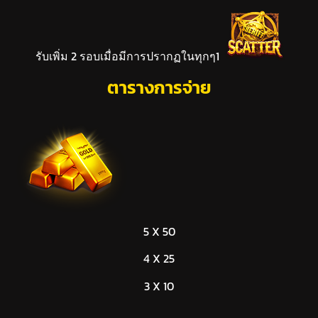
รับเพิ่ม 2 รอบเมื่อมีการปรากฏในทุกๆ1
ตารางการจ่าย
5 X
50
4 X
25
3 X
10