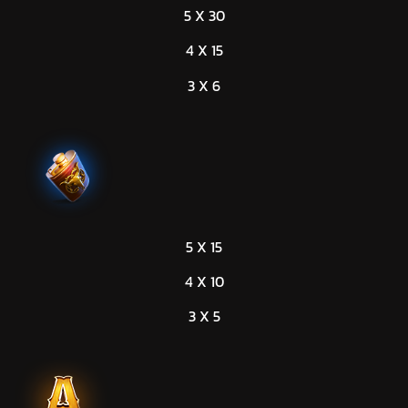
5 X
30
4 X
15
3 X
6
5 X
15
4 X
10
3 X
5