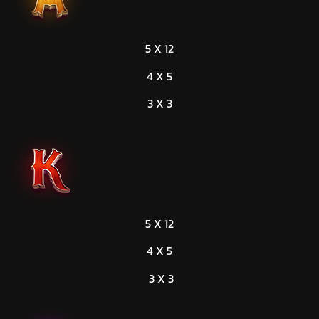
5 X
12
4 X
5
3 X
3
5 X
12
4 X
5
3 X
3