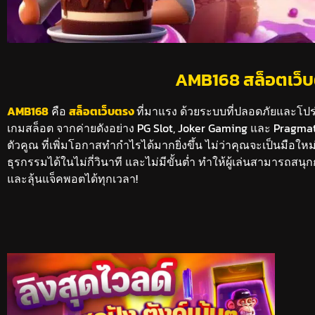
AMB168 สล็อตเว็บต
AMB168
คือ
สล็อตเว็บตรง
ที่มาแรง ด้วยระบบที่ปลอดภัยและโปร่
เกมสล็อต จากค่ายดังอย่าง
PG Slot, Joker Gaming
และ
Pragmat
ตัวคูณ ที่เพิ่มโอกาสทำกำไรได้มากยิ่งขึ้น ไม่ว่าคุณจะเป็นมือใหม่ห
ธุรกรรมได้ในไม่กี่วินาที และไม่มีขั้นต่ำ ทำให้ผู้เล่นสามารถสน
และลุ้นแจ็คพอตได้ทุกเวลา!