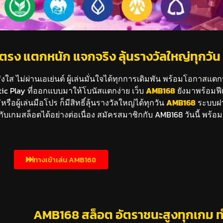
รง แตกหนัก แจกจริง ลุ้นรางวัลใหญ่ทุกวัน
งใส ไม่ผ่านเอเย่นต์ ผู้เล่นมั่นใจได้ทุกการเดิมพัน พร้อมโอกาสแ
ic Play
ที่ออกแบบมาให้โบนัสแตกง่าย เว็บ
AMB168
ยังมาพร้อมฟี
รือผู้เล่นมือโปร ก็มีสิทธิ์ลุ้นรางวัลใหญ่ได้ทุกวัน
AMB168
ระบบฝา
ุกกับเกมสล็อตได้อย่างต่อเนื่อง สมัครสมาชิกกับ
AMB168
วันนี้ พร้อ
ทางเข้าเล่น AMB168
AMB168 สล็อต อัตราชนะสูงทุกเกม ทำ