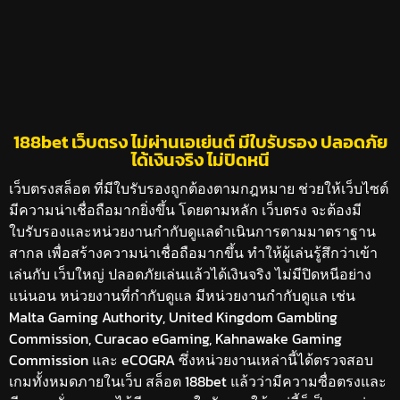
188bet เว็บตรง ไม่ผ่านเอเย่นต์ มีใบรับรอง ปลอดภัย
ได้เงินจริง ไม่ปิดหนี
เว็บตรงสล็อต ที่มีใบรับรองถูกต้องตามกฎหมาย ช่วยให้เว็บไซต์
มีความน่าเชื่อถือมากยิ่งขึ้น โดยตามหลัก เว็บตรง จะต้องมี
ใบรับรองและหน่วยงานกำกับดูแลดำเนินการตามมาตราฐาน
สากล เพื่อสร้างความน่าเชื่อถือมากขึ้น ทำให้ผู้เล่นรู้สึกว่าเข้า
เล่นกับ เว็บใหญ่ ปลอดภัยเล่นแล้วได้เงินจริง ไม่มีปิดหนีอย่าง
แน่นอน หน่วยงานที่กำกับดูแล มีหน่วยงานกำกับดูแล เช่น
Malta Gaming Authority, United Kingdom Gambling
Commission, Curacao eGaming, Kahnawake Gaming
Commission และ eCOGRA ซึ่งหน่วยงานเหล่านี้ได้ตรวจสอบ
เกมทั้งหมดภายในเว็บ สล็อต 188bet แล้วว่ามีความซื่อตรงและ