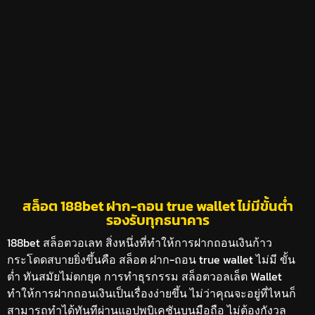
สล็อต 188bet ฝาก-ถอน true wallet ไม่มีขั้นต่ำ
รองรับทุกธนาคาร
188bet สล็อตวอเลท สิ่งหนึ่งที่ทำให้การฝากถอนเงินก้าว
กระโดดสบายยิ่งขึ้นคือ สล็อต ฝาก-ถอน true wallet ไม่มี ขั้น
ต่ำ ทันสมัยไม่ตกยุค การทำธุรกรรม สล็อตวอลเล็ต Wallet
ทำให้การฝากถอนเงินเป็นเรื่องง่ายขึ้น ไม่ว่าคุณจะอยู่ที่ไหนก็
สามารถทำได้ทันทีผ่านแอปพบิเคชันบนมือถือ ไม่ต้องกังวล