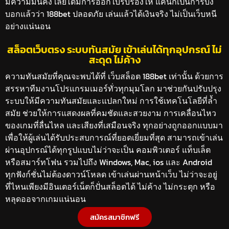
มีความมั่นคง เลยได้มีการออกใบรับรองให้ แค่นี้ก็เป็นการบ่ง
บอกแล้วว่า 188bet ปลอดภัย เล่นแล้วได้เงินจริง ไม่เป็นเว็บหนี
อย่างแน่นอน
สล็อตเว็บตรง ระบบทันสมัย เข้าเล่นได้ทุกอุปกรณ์ ไม่
สะดุด ไม่ค้าง
ความทันสมัยที่คุณจะพบได้ที่ เว็บสล็อต 188bet เท่านั้น ด้วยการ
สรรหาทีมงานโปรแกรมเมอร์ทั่วทุกมุมโลก มาช่วยกันปรับปรุง
ระบบให้มีความทันสมัยและแปลกใหม่ การใช้เทคโนโลยีที่ล้ำ
สมัย ช่วยให้การแสดงผลที่คมชัดและสวยงาม การเคลื่อนไหว
ของเกมที่ลื่นไหล และเสียงที่เสมือนจริง ทุกอย่างถูกออกแบบมา
เพื่อให้ผู้เล่นได้รับประสบการณ์ที่ยอดเยี่ยมที่สุด สามารถเข้าเล่น
ผ่านอุปกรณ์ได้ทุกรูปแบบไม่ว่าจะเป็น คอมพิวเตอร์ แท็บเล็ต
หรือสมาร์ทโฟน รวมไปถึง Windows, Mac, ios และ Android
ทุกฟังก์ชั่นไม่ต้องดาวน์โหลด เข้าเล่นผ่านหน้าเว็บ ไม่ว่าจะอยู่
ที่ไหนเพียงมีอินเตอร์เน็ตก็ปั่นสล็อตได้ ไม่ค้าง ไม่กระตุก หรือ
หลุดออจากเกมแน่นอน
สมัครสมาชิกฟรี